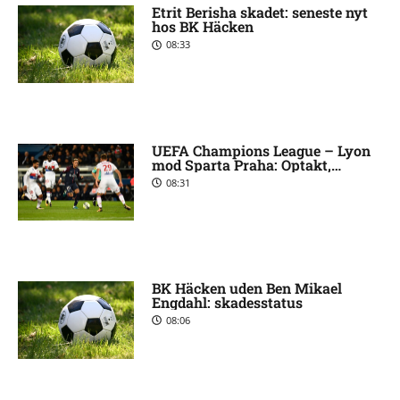
Etrit Berisha skadet: seneste nyt
hos BK Häcken
08:33
UEFA Champions League – Lyon
mod Sparta Praha: Optakt,
forventede opstillinger
08:31
[2026/08/11]
BK Häcken uden Ben Mikael
Engdahl: skadesstatus
08:06