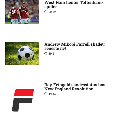
West Ham henter Tottenham-
spiller
20:29
Andrew Mikobi Farrell skadet:
seneste nyt
19:21
Ilay Feingold skadesstatus hos
New England Revolution
19:14