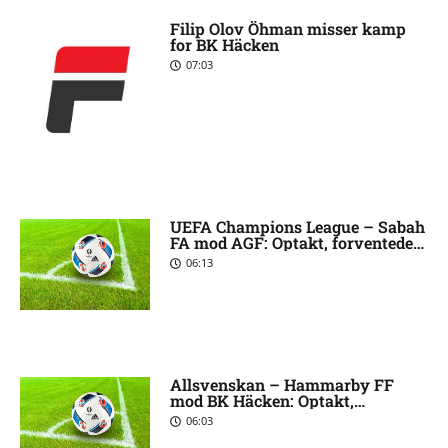
Filip Olov Öhman misser kamp
for BK Häcken
07:03
UEFA Champions League – Sabah
FA mod AGF: Optakt, forventede
opstillinger [2026/08/11]
06:13
Allsvenskan – Hammarby FF
mod BK Häcken: Optakt,
forventede opstillinger, skader og
06:03
karantæner [2026/08/09]