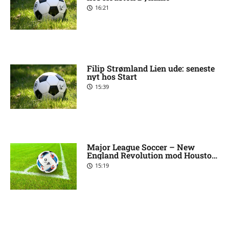
16:21
Filip Strømland Lien ude: seneste
nyt hos Start
15:39
Major League Soccer – New
England Revolution mod Houston
Dynamo: Optakt, forventede
15:19
opstillinger, skader og
karantæner [2026/08/08]
Skadesnyt: Kristoffer Tønnessen