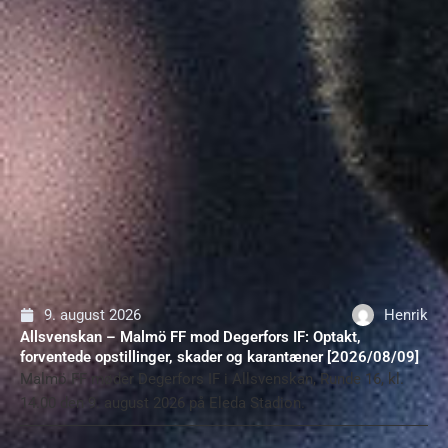
9. august 2026
Henrik
Allsvenskan – Malmö FF mod Degerfors IF: Optakt,
forventede opstillinger, skader og karantæner [2026/08/09]
Malmö FF møder Degerfors IF i Allsvenskan, Runde 16, kl.
14.00 den 9. august 2026 på Eleda Stadion.