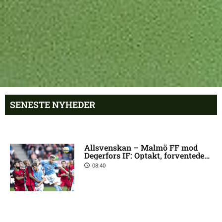
SENESTE NYHEDER
Allsvenskan – Malmö FF mod
Degerfors IF: Optakt, forventede
opstillinger, skader og
08:40
karantæner [2026/08/09]