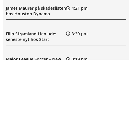
James Maurer på skadeslisten
4:21 pm
hos Houston Dynamo
Filip Strømland Lien ude:
3:39 pm
seneste nyt hos Start
Major League Soccer – New
3:19 pm
England Revolution mod
Houston Dynamo: Optakt,
forventede opstillinger,
skader og karantæner
[2026/08/08]
SPILFORSLAG FRA ODDSPROFIT
Skadesnyt: Kristoffer
2:45 pm
Tønnessen ude for Start
Guldodds på Champions League:
Se ekspertens spilforslag her