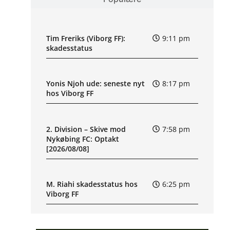
Tim Freriks (Viborg FF):
9:11 pm
skadesstatus
Yonis Njoh ude: seneste nyt
8:17 pm
hos Viborg FF
2. Division – Skive mod
7:58 pm
Nykøbing FC: Optakt
[2026/08/08]
M. Riahi skadesstatus hos
6:25 pm
Viborg FF
Opdatering: Isak Aron Sjong
6:09 pm