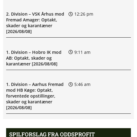
2. Division – VSK Århus mod
12:26 pm
Fremad Amager: Optakt,
skader og karantæner
[2026/08/08]
1. Division – Hobro IK mod
9:11 am
AB: Optakt, skader og
karantæner [2026/08/08]
1. Division – Aarhus Fremad
5:46 am
mod HB Køge: Optakt,
forventede opstillinger,
skader og karantæner
[2026/08/08]
Atlético forbereder bud på
10:23 pm
SPILFORSLAG FRA ODDSPROFIT
Tottenham-anfører