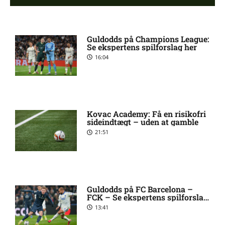
Manchester United sender
10:14 pm
Guldodds på Champions League:
målmand til Spanien
Se ekspertens spilforslag her
16:04
Roma enig med Atlético om
10:09 pm
verdensmester
Kovac Academy: Få en risikofri
Chelsea sælger Chalobah til
10:06 pm
sideindtægt – uden at gamble
Como
21:51
Premier League-klub henter
10:04 pm
FCN-profil
Guldodds på FC Barcelona –
FCK – Se ekspertens spilforslag
Salah lander i Tyrkiet til
10:00 pm
her
13:41
chokskifte