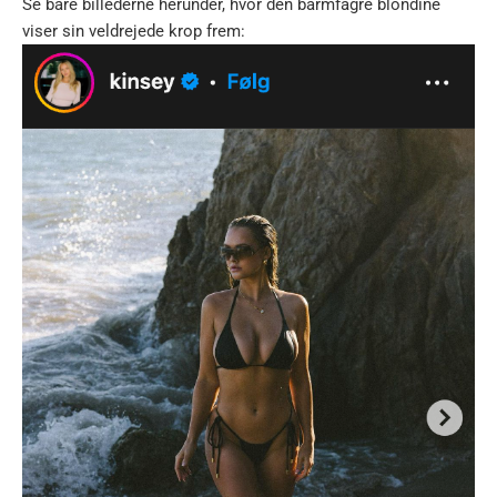
Se bare billederne herunder, hvor den barmfagre blondine
viser sin veldrejede krop frem: