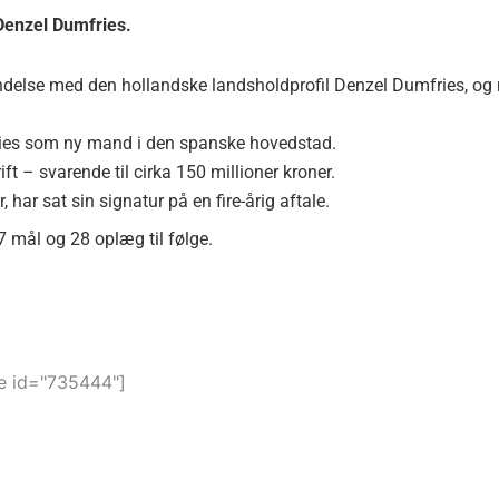
 Denzel Dumfries.
bindelse med den hollandske landsholdprofil Denzel Dumfries, og
ies som ny mand i den spanske hovedstad.
ft – svarende til cirka 150 millioner kroner.
, har sat sin signatur på en fire-årig aftale.
 mål og 28 oplæg til følge.
 id="735444"]