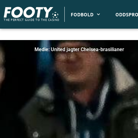
Gå
til
FODBOLD
ODDSPRO
indholdet
THE PERFECT GUIDE TO THE CASINO
Medie: United jagter Chelsea-brasilianer