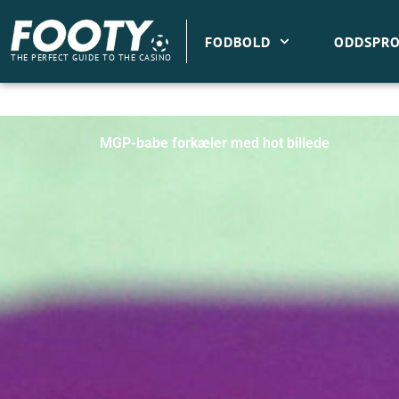
Gå
til
FODBOLD
ODDSPRO
indholdet
THE PERFECT GUIDE TO THE CASINO
MGP-babe forkæler med hot billede