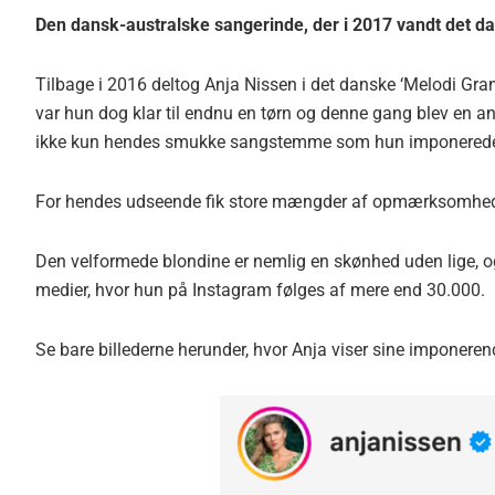
Den dansk-australske sangerinde, der i 2017 vandt det dan
Tilbage i 2016 deltog Anja Nissen i det danske ‘Melodi Gran
var hun dog klar til endnu en tørn og denne gang blev en an
ikke kun hendes smukke sangstemme som hun imponered
For hendes udseende fik store mængder af opmærksomhed,
Den velformede blondine er nemlig en skønhed uden lige, og 
medier, hvor hun på Instagram følges af mere end 30.000.
Se bare billederne herunder, hvor Anja viser sine imponere