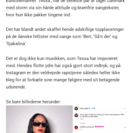
kunstnernavnet ‘Tessa’, har de seneste par år taget Danmark
med storm via sin hårde attitude og bramfrie sangtekster,
hvor hun ikke pakker tingene ind.
Det har blandt andet skaffet hende adskillige topplaceringer
på de danske hitlister med sange som ‘Ben’, ‘Så’n der’ og
‘Sjakalina’.
Det er dog ikke kun musikken, som Tessa har imponeret
med. Hendes flotte ydre har også gjort stort indtryk, og på
Instagram er den veldrejede rapstjerne således heller ikke
bleg for at forkæle sine mange følgere med sit betagende
udseende.
Se bare billederne herunder: