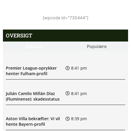
[wpcode id="735444"]
OVERSIGT
Nyheder
Populære
Premier League-oprykker
8:41 pm
henter Fulham-profil
Julián Camilo Millán Díaz
8:41 pm
(Fluminense): skadesstatus
Aston Villa bekræfter: Vi vil
8:39 pm
hente Bayern-profil