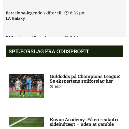
Barcelona-legende skifter til
8:36 pm
LA Galaxy
PSG enig med Barcelona-
8:34 pm
profil
SPILFORSLAG FRA ODDSPROFIT
Liverpool henter Barcelona-
8:31 pm
anfører
Guldodds på Champions League:
Se ekspertens spilforslag her
16:04
West Ham henter
8:29 pm
Tottenham-spiller
Andrew Mikobi Farrell skadet:
7:21 pm
seneste nyt
Kovac Academy: Få en risikofri
sideindtægt – uden at gamble