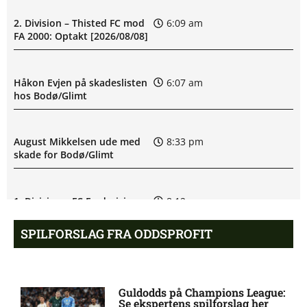
2. Division – Thisted FC mod
6:09 am
FA 2000: Optakt [2026/08/08]
Håkon Evjen på skadeslisten
6:07 am
hos Bodø/Glimt
August Mikkelsen ude med
8:33 pm
skade for Bodø/Glimt
1. Division – FC Fredericia
8:12 pm
mod Vendsyssel FF: Optakt,
forventede opstillinger
SPILFORSLAG FRA ODDSPROFIT
[2026/08/09]
Martin Ove Roseth
6:43 pm
Guldodds på Champions League:
skadesstatus hos Viking
Se ekspertens spilforslag her