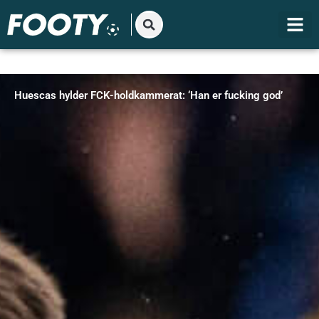
Gå
til
indholdet
Huescas hylder FCK-holdkammerat: ‘Han er fucking god’