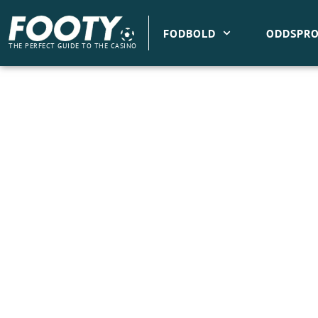
Gå
til
FODBOLD
ODDSPRO
indholdet
THE PERFECT GUIDE TO THE CASINO
Fie Laursen chokerer: Forlader Danmark