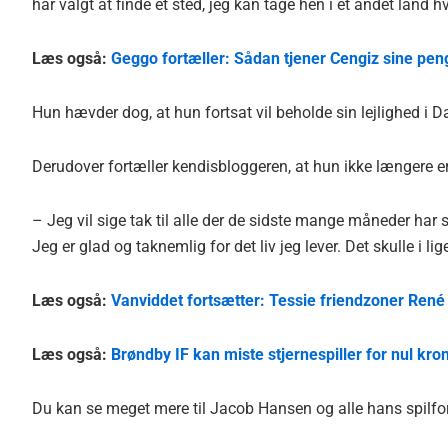
har valgt at finde et sted, jeg kan tage hen i et andet land h
Læs også:
Geggo fortæller: Sådan tjener Cengiz sine pen
Hun hævder dog, at hun fortsat vil beholde sin lejlighed i 
Derudover fortæller kendisbloggeren, at hun ikke længere e
– Jeg vil sige tak til alle der de sidste mange måneder har
Jeg er glad og taknemlig for det liv jeg lever. Det skulle i lig
Læs også:
Vanviddet fortsætter: Tessie friendzoner René
Læs også:
Brøndby IF kan miste stjernespiller for nul kron
Du kan se meget mere til Jacob Hansen og alle hans spilf