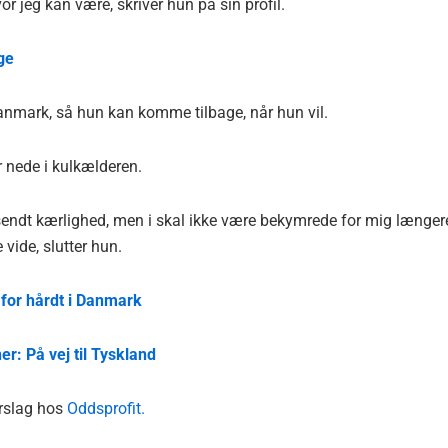
vor jeg kan være, skriver hun på sin profil.
ge
Danmark, så hun kan komme tilbage, når hun vil.
r nede i kulkælderen.
 sendt kærlighed, men i skal ikke være bekymrede for mig længer
e vide, slutter hun.
 for hårdt i Danmark
er: På vej til Tyskland
orslag hos
Oddsprofit.