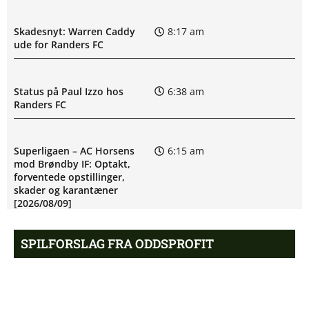
Skadesnyt: Warren Caddy
8:17 am
ude for Randers FC
Status på Paul Izzo hos
6:38 am
Randers FC
Superligaen – AC Horsens
6:15 am
mod Brøndby IF: Optakt,
forventede opstillinger,
skader og karantæner
[2026/08/09]
SPILFORSLAG FRA ODDSPROFIT
Superligaen – Randers FC
6:08 am
mod Lyngby Boldklub:
Optakt, forventede
opstillinger, skader og
Guldodds på Champions League:
karantæner [2026/08/09]