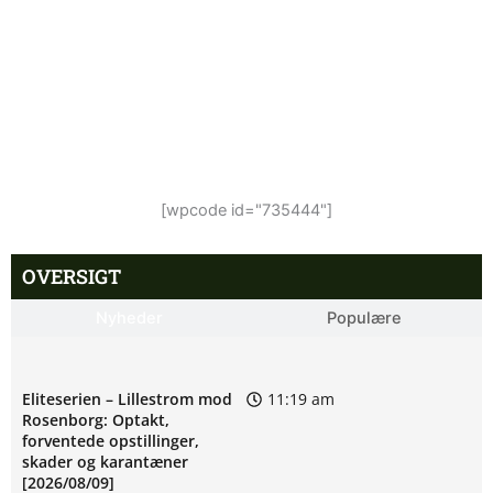
[wpcode id="735444"]
OVERSIGT
Nyheder
Populære
Eliteserien – Lillestrom mod
11:19 am
Rosenborg: Optakt,
forventede opstillinger,
skader og karantæner
[2026/08/09]