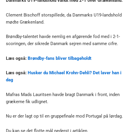
Danmarks U19-landshold vandt med 2-1 over Grækenland.
Clement Bischoff storspillede, da Danmarks U19-landshold
mødte Grækenland.
Brøndby-talentet havde nemlig en afgørende fod med i 2-1-
scoringen, der sikrede Danmark sejren med samme cifre.
Læs også:
Brøndby-fans bliver tilbageholdt
Læs også:
Husker du Michael Krohn-Dehli? Det laver han i
dag
Mafras Mads Lauritsen havde bragt Danmark i front, inden
grækerne fik udlignet.
Nu er der lagt op til en gruppefinale mod Portugal på lørdag.
Du kan se det flotte mål nederst i artiklen.