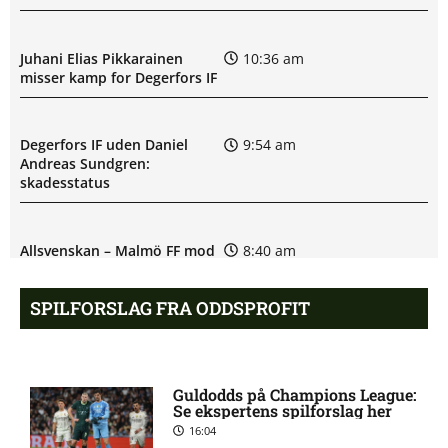
Juhani Elias Pikkarainen
10:36 am
misser kamp for Degerfors IF
Degerfors IF uden Daniel
9:54 am
Andreas Sundgren:
skadesstatus
Allsvenskan – Malmö FF mod
8:40 am
Degerfors IF: Optakt,
forventede opstillinger,
SPILFORSLAG FRA ODDSPROFIT
skader og karantæner
[2026/08/09]
Guldodds på Champions League:
Etrit Berisha skadet: seneste
8:33 am
Se ekspertens spilforslag her
nyt hos BK Häcken
16:04