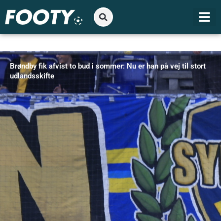
Gå
til
indholdet
Brøndby fik afvist to bud i sommer: Nu er han på vej til stort
udlandsskifte