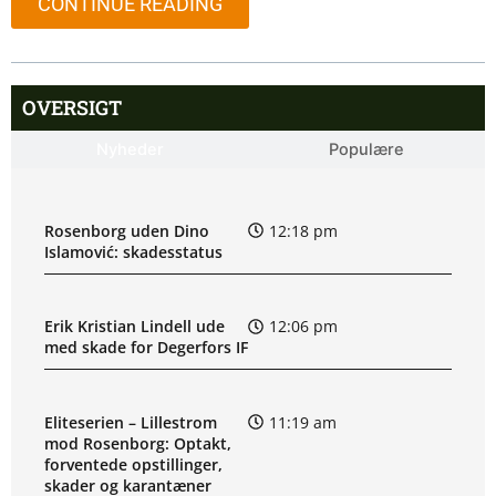
CONTINUE READING
OVERSIGT
Nyheder
Populære
Rosenborg uden Dino
12:18 pm
Islamović: skadesstatus
Erik Kristian Lindell ude
12:06 pm
med skade for Degerfors IF
Eliteserien – Lillestrom
11:19 am
mod Rosenborg: Optakt,
forventede opstillinger,
skader og karantæner