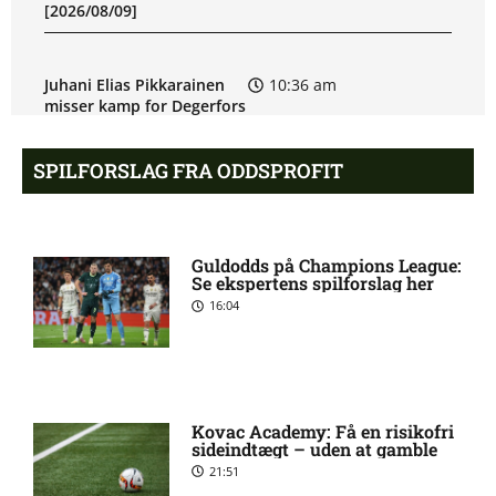
[2026/08/09]
Juhani Elias Pikkarainen
10:36 am
misser kamp for Degerfors
IF
SPILFORSLAG FRA ODDSPROFIT
Degerfors IF uden Daniel
9:54 am
Andreas Sundgren:
skadesstatus
Guldodds på Champions League:
Se ekspertens spilforslag her
16:04
Allsvenskan – Malmö FF
8:40 am
mod Degerfors IF: Optakt,
forventede opstillinger,
skader og karantæner
[2026/08/09]
Kovac Academy: Få en risikofri
sideindtægt – uden at gamble
21:51
Etrit Berisha skadet:
8:33 am