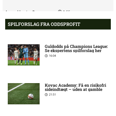
Arsenal henter Bruno
9:55 pm
Guimarães
SPILFORSLAG FRA ODDSPROFIT
Eliteserien – Sandefjord mod
7:58 pm
KFUM Oslo: Optakt,
forventede opstillinger,
Guldodds på Champions League:
skader og karantæner
Se ekspertens spilforslag her
[2026/08/07]
16:04
2. Division – B 93 mod
4:54 pm
Roskilde: Optakt, forventede
opstillinger, skader og
Kovac Academy: Få en risikofri
karantæner [2026/08/07]
sideindtægt – uden at gamble
21:51
2. Division – Middelfart mod
12:19 pm
Brabrand: Optakt, forventede
opstillinger, skader og