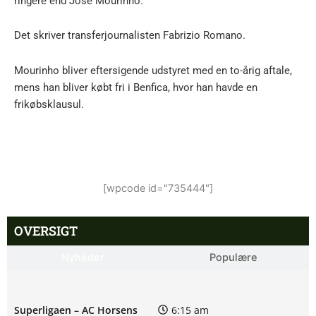
ringere end José Mourinho.
Det skriver transferjournalisten Fabrizio Romano.
Mourinho bliver eftersigende udstyret med en to-årig aftale,
mens han bliver købt fri i Benfica, hvor han havde en
frikøbsklausul.
[wpcode id="735444"]
OVERSIGT
Nyheder
Populære
Superligaen – AC Horsens
6:15 am