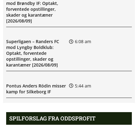
mod Brøndby IF: Optakt,
forventede opstillinger,
skader og karantæner
[2026/08/09]
Superligaen – Randers FC
6:08 am
mod Lyngby Boldklub:
Optakt, forventede
opstillinger, skader og
karantæner [2026/08/09]
Pontus Anders Rödin misser
5:44 am
kamp for Silkeborg IF
1. Division – Hvidovre IF mod
5:31 am
SPILFORSLAG FRA ODDSPROFIT
Esbjerg fB: Optakt
[2026/08/09]