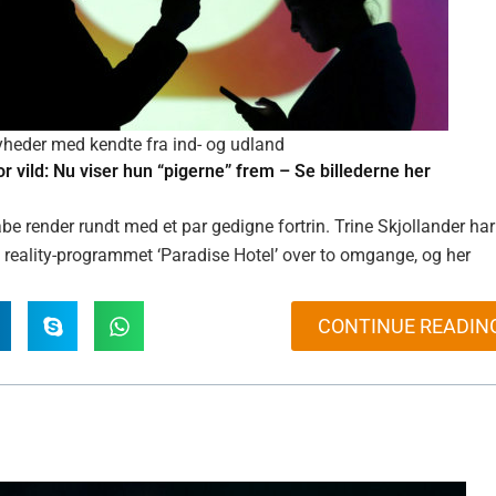
yheder med kendte fra ind- og udland
or vild: Nu viser hun “pigerne” frem – Se billederne her
babe render rundt med et par gedigne fortrin. Trine Skjollander har
 i reality-programmet ‘Paradise Hotel’ over to omgange, og her
CONTINUE READIN