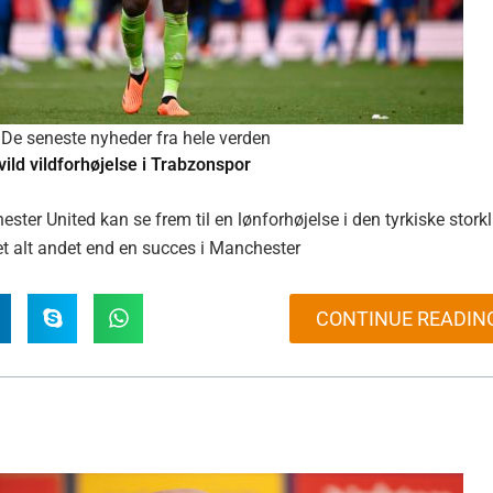
De seneste nyheder fra hele verden
ild vildforhøjelse i Trabzonspor
er United kan se frem til en lønforhøjelse i den tyrkiske stork
t alt andet end en succes i Manchester
CONTINUE READIN