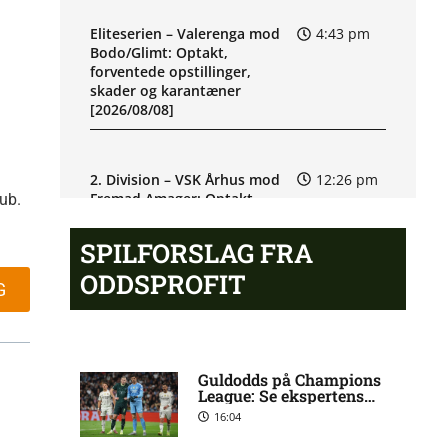
Eliteserien – Valerenga mod
4:43 pm
Bodo/Glimt: Optakt,
forventede opstillinger,
skader og karantæner
[2026/08/08]
2. Division – VSK Århus mod
12:26 pm
Fremad Amager: Optakt,
lub.
skader og karantæner
[2026/08/08]
SPILFORSLAG FRA
ODDSPROFIT
G
1. Division – Hobro IK mod AB:
9:11 am
Optakt, skader og karantæner
[2026/08/08]
Guldodds på Champions
League: Se ekspertens
spilforslag her
1. Division – Aarhus Fremad
5:46 am
16:04
mod HB Køge: Optakt,