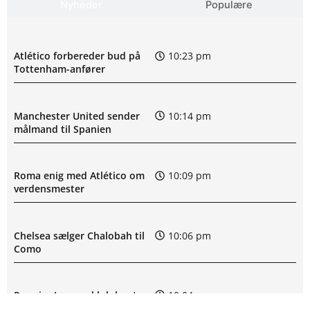
Nyheder
Populære
Atlético forbereder bud på
10:23 pm
Tottenham-anfører
Manchester United sender
10:14 pm
målmand til Spanien
Roma enig med Atlético om
10:09 pm
verdensmester
Chelsea sælger Chalobah til
10:06 pm
Como
Premier League-klub henter
10:04 pm
FCN-profil