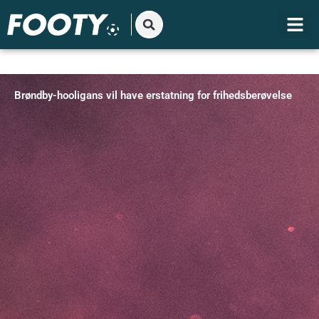
Gå
til
indholdet
Brøndby-hooligans vil have erstatning for frihedsberøvelse