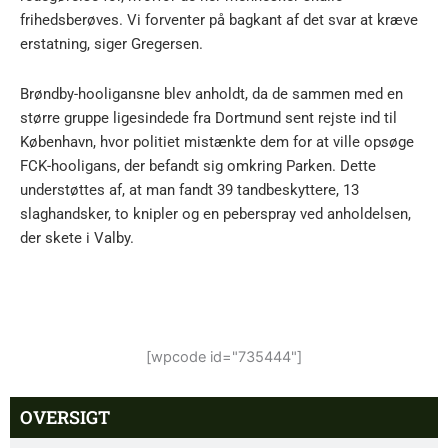
frihedsberøves. Vi forventer på bagkant af det svar at kræve
erstatning, siger Gregersen.
Brøndby-hooligansne blev anholdt, da de sammen med en
større gruppe ligesindede fra Dortmund sent rejste ind til
København, hvor politiet mistænkte dem for at ville opsøge
FCK-hooligans, der befandt sig omkring Parken. Dette
understøttes af, at man fandt 39 tandbeskyttere, 13
slaghandsker, to knipler og en peberspray ved anholdelsen,
der skete i Valby.
[wpcode id="735444"]
OVERSIGT