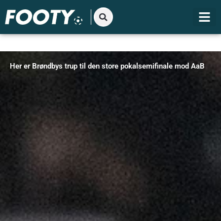
Gå
til
indholdet
Her er Brøndbys trup til den store pokalsemifinale mod AaB