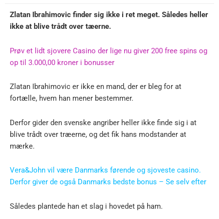
Zlatan Ibrahimovic finder sig ikke i ret meget. Således heller
ikke at blive trådt over tæerne.
Prøv et lidt sjovere Casino der lige nu giver 200 free spins og
op til 3.000,00 kroner i bonusser
Zlatan Ibrahimovic er ikke en mand, der er bleg for at
fortælle, hvem han mener bestemmer.
Derfor gider den svenske angriber heller ikke finde sig i at
blive trådt over træerne, og det fik hans modstander at
mærke.
Vera&John vil være Danmarks førende og sjoveste casino.
Derfor giver de også Danmarks bedste bonus – Se selv efter
Således plantede han et slag i hovedet på ham.