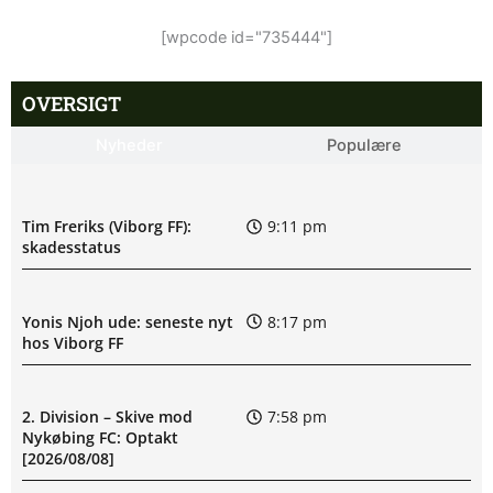
[wpcode id="735444"]
OVERSIGT
Nyheder
Populære
Tim Freriks (Viborg FF):
9:11 pm
skadesstatus
Yonis Njoh ude: seneste nyt
8:17 pm
hos Viborg FF
2. Division – Skive mod
7:58 pm
Nykøbing FC: Optakt
[2026/08/08]