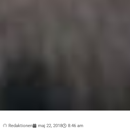
Redaktionen
maj 22, 2018
8:46 am