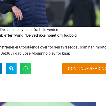
De seneste nyheder fra hele verden
eb efter fyring: ‘De ved ikke noget om fodbold’
rnetræner er uforstående over for den fyreseddel, som han modto
 Bet365 i dag José Mourinho blev for knap
CONTINUE READIN