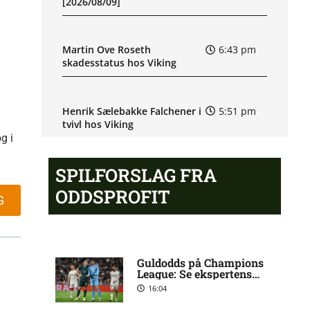
[2026/08/09]
Martin Ove Roseth
6:43 pm
skadesstatus hos Viking
Henrik Sælebakke Falchener i
5:51 pm
tvivl hos Viking
g i
SPILFORSLAG FRA
Ibrahim Cissé skade: status
4:39 pm
hos AIK Stockholm
ODDSPROFIT
G
Charlie Steven Brian Pavey
4:07 pm
skade: status hos AIK
Stockholm
Guldodds på Champions
League: Se ekspertens
spilforslag her
16:04
Stanley Wilson skadesstatus
3:08 pm