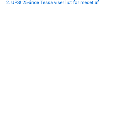
2. UPS! 25-årige Tessa viser lidt for meget af
silikonekasserne frem
3. CL-baneløberens vilde fortid: Løfter op i trøjen og viser
ALT frem
4. Helt skørt: Fie Laursen viser sig frem i
fuldstændig sindssygt outfit
5.Forbudt for børn: Christel Trubka viser sig frem i vildt
fastelavns-kostume
[wpcode id="735444"]
OVERSIGT
Nyheder
Populære
Erik Kristian Lindell ude med
12:06 pm