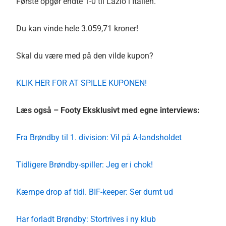
Første opgør endte 1-0 til Lazio i Italien.
Du kan vinde hele 3.059,71 kroner!
Skal du være med på den vilde kupon?
KLIK HER FOR AT SPILLE KUPONEN!
Læs også – Footy Eksklusivt med egne interviews:
Fra Brøndby til 1. division: Vil på A-landsholdet
Tidligere Brøndby-spiller: Jeg er i chok!
Kæmpe drop af tidl. BIF-keeper: Ser dumt ud
Har forladt Brøndby: Stortrives i ny klub