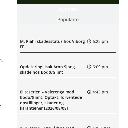
Nyheder
Populære
M. Riahi skadesstatus hos Viborg
6:25 pm
FF
n,
Opdatering: Isak Aron Sjong
6:09 pm
skade hos Bodø/Glimt
Eliteserien – Valerenga mod
4:43 pm
Bodo/Glimt: Optakt, forventede
opstillinger, skader og
e
karantæner [2026/08/08]