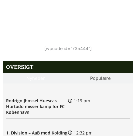
[wpcode id="735444"]
OVERSIGT
Nyheder
Populære
Rodrigo Jhossel Huescas
1:19 pm
Hurtado misser kamp for FC
København
1. Division – AaB mod Kolding
12:32 pm