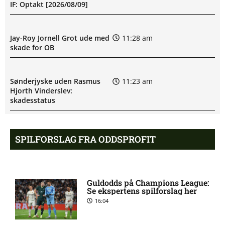
IF: Optakt [2026/08/09]
Jay-Roy Jornell Grot ude med
11:28 am
skade for OB
Sønderjyske uden Rasmus
11:23 am
Hjorth Vinderslev:
skadesstatus
Alexander Magnus Busch
9:46 am
SPILFORSLAG FRA ODDSPROFIT
skadet: seneste nyt hos
Silkeborg IF
Guldodds på Champions League:
Mads Lautrup Freundlich på
8:31 am
Se ekspertens spilforslag her
skadeslisten hos Silkeborg IF
16:04