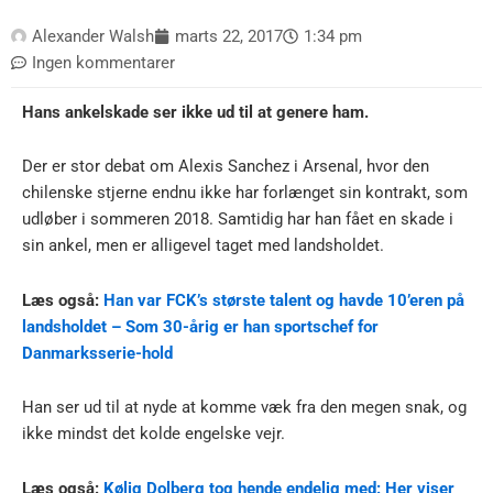
Alexander Walsh
marts 22, 2017
1:34 pm
Ingen kommentarer
Hans ankelskade ser ikke ud til at genere ham.
Der er stor debat om Alexis Sanchez i Arsenal, hvor den
chilenske stjerne endnu ikke har forlænget sin kontrakt, som
udløber i sommeren 2018. Samtidig har han fået en skade i
sin ankel, men er alligevel taget med landsholdet.
Læs også:
Han var FCK’s største talent og havde 10’eren på
landsholdet – Som 30-årig er han sportschef for
Danmarksserie-hold
Han ser ud til at nyde at komme væk fra den megen snak, og
ikke mindst det kolde engelske vejr.
Læs også:
Kølig Dolberg tog hende endelig med: Her viser