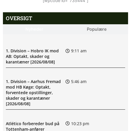
[wpcode id="735444"]
OVERSIGT
Nyheder
Populære
1. Division – Hobro IK mod
9:11 am
AB: Optakt, skader og
karantæner [2026/08/08]
1. Division – Aarhus Fremad
5:46 am
mod HB Køge: Optakt,
forventede opstillinger,
skader og karantæner
[2026/08/08]
Atlético forbereder bud på
10:23 pm
Tottenham-anfører