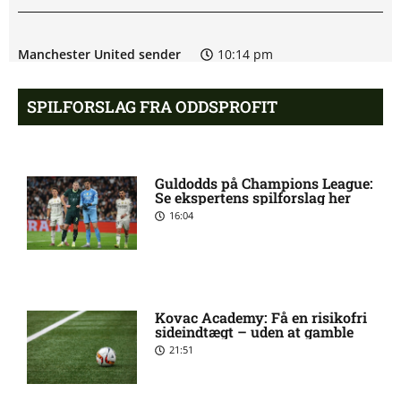
Manchester United sender
10:14 pm
målmand til Spanien
SPILFORSLAG FRA ODDSPROFIT
Roma enig med Atlético om
10:09 pm
verdensmester
Guldodds på Champions League:
Se ekspertens spilforslag her
Chelsea sælger Chalobah til
10:06 pm
16:04
Como
Premier League-klub henter
10:04 pm
FCN-profil
Kovac Academy: Få en risikofri
sideindtægt – uden at gamble
21:51
Salah lander i Tyrkiet til
10:00 pm
chokskifte