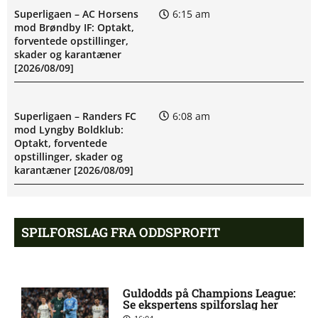
Superligaen – AC Horsens
6:15 am
mod Brøndby IF: Optakt,
forventede opstillinger,
skader og karantæner
[2026/08/09]
Superligaen – Randers FC
6:08 am
mod Lyngby Boldklub:
Optakt, forventede
opstillinger, skader og
karantæner [2026/08/09]
Pontus Anders Rödin misser
5:44 am
SPILFORSLAG FRA ODDSPROFIT
kamp for Silkeborg IF
1. Division – Hvidovre IF mod
5:31 am
Guldodds på Champions League:
Esbjerg fB: Optakt
Se ekspertens spilforslag her
[2026/08/09]