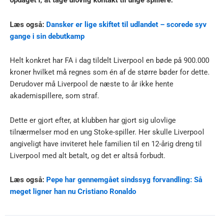
opdaget i, at tage ulovlig kontakt til unge spillere.
Læs også:
Dansker er lige skiftet til udlandet – scorede syv
gange i sin debutkamp
Helt konkret har FA i dag tildelt Liverpool en bøde på 900.000
kroner hvilket må regnes som én af de større bøder for dette.
Derudover må Liverpool de næste to år ikke hente
akademispillere, som straf.
Dette er gjort efter, at klubben har gjort sig ulovlige
tilnærmelser mod en ung Stoke-spiller. Her skulle Liverpool
angiveligt have inviteret hele familien til en 12-årig dreng til
Liverpool med alt betalt, og det er altså forbudt.
Læs også:
Pepe har gennemgået sindssyg forvandling: Så
meget ligner han nu Cristiano Ronaldo