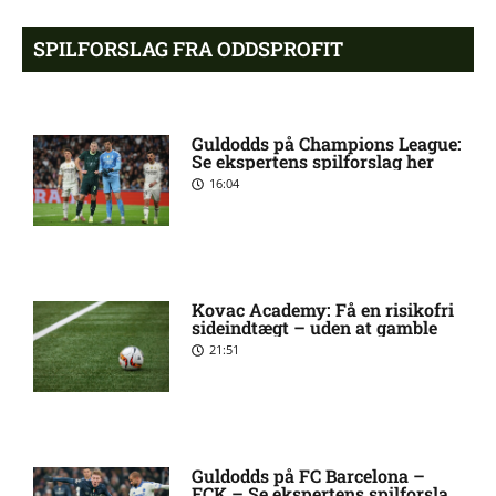
Alexander Magnus Busch
9:46 am
SPILFORSLAG FRA ODDSPROFIT
skadet: seneste nyt hos
Silkeborg IF
Guldodds på Champions League:
Mads Lautrup Freundlich på
8:31 am
Se ekspertens spilforslag her
skadeslisten hos Silkeborg IF
16:04
Skadesnyt: Warren Caddy
8:17 am
ude for Randers FC
Kovac Academy: Få en risikofri
sideindtægt – uden at gamble
Status på Paul Izzo hos
6:38 am
21:51
Randers FC
Superligaen – AC Horsens
6:15 am
mod Brøndby IF: Optakt,
Guldodds på FC Barcelona –
forventede opstillinger,
FCK – Se ekspertens spilforslag