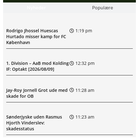
Nyheder
Populære
Rodrigo Jhossel Huescas
1:19 pm
Hurtado misser kamp for FC
København
1. Division – AaB mod Kolding
12:32 pm
IF: Optakt [2026/08/09]
Jay-Roy Jornell Grot ude med
11:28 am
skade for OB
Sønderjyske uden Rasmus
11:23 am
Hjorth Vinderslev:
skadesstatus