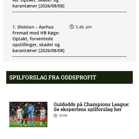
karantæner [2026/08/08]
1. Division – Aarhus
5:46 am
Fremad mod HB Køge:
Optakt, forventede
opstillinger, skader og
karantæner [2026/08/08]
Atlético forbereder bud på
10:23 pm
SPILFORSLAG FRA ODDSPROFIT
Tottenham-anfører
Manchester United sender
10:14 pm
Guldodds på Champions League:
målmand til Spanien
Se ekspertens spilforslag her
16:04
Roma enig med Atlético
10:09 pm
om verdensmester