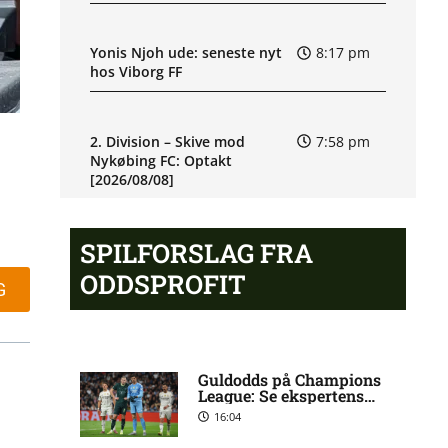
Yonis Njoh ude: seneste nyt
8:17 pm
hos Viborg FF
2. Division – Skive mod
7:58 pm
Nykøbing FC: Optakt
[2026/08/08]
SPILFORSLAG FRA
M. Riahi skadesstatus hos
6:25 pm
Viborg FF
ODDSPROFIT
G
Opdatering: Isak Aron Sjong
6:09 pm
skade hos Bodø/Glimt
Guldodds på Champions
League: Se ekspertens
spilforslag her
16:04
Eliteserien – Valerenga mod
4:43 pm
Bodo/Glimt: Optakt,