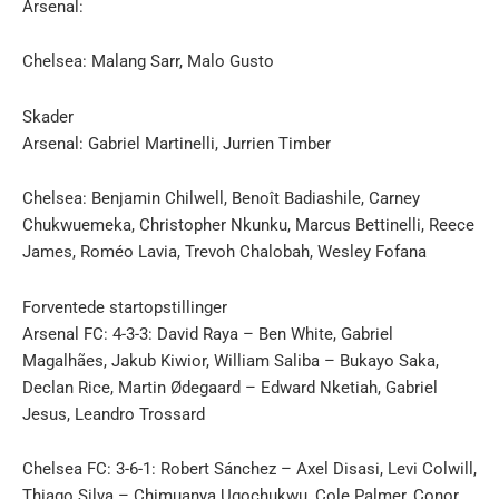
Arsenal:
Chelsea: Malang Sarr, Malo Gusto
Skader
Arsenal: Gabriel Martinelli, Jurrien Timber
Chelsea: Benjamin Chilwell, Benoît Badiashile, Carney
Chukwuemeka, Christopher Nkunku, Marcus Bettinelli, Reece
James, Roméo Lavia, Trevoh Chalobah, Wesley Fofana
Forventede startopstillinger
Arsenal FC: 4-3-3: David Raya – Ben White, Gabriel
Magalhães, Jakub Kiwior, William Saliba – Bukayo Saka,
Declan Rice, Martin Ødegaard – Edward Nketiah, Gabriel
Jesus, Leandro Trossard
Chelsea FC: 3-6-1: Robert Sánchez – Axel Disasi, Levi Colwill,
Thiago Silva – Chimuanya Ugochukwu, Cole Palmer, Conor