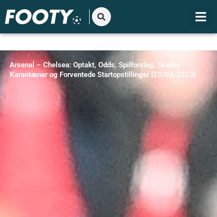
Gå
til
indholdet
Arsenal – Chelsea: Optakt, Odds, Spilforslag, Skader,
Karantæner og Forventede Startopstillinger [23/04/2023]