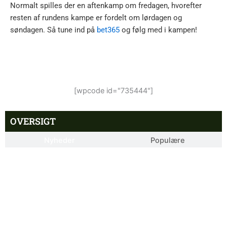
Normalt spilles der en aftenkamp om fredagen, hvorefter
resten af rundens kampe er fordelt om lørdagen og
søndagen. Så tune ind på
bet365
og følg med i kampen!
[wpcode id="735444"]
OVERSIGT
Nyheder
Populære
2. Division – VSK Århus mod
12:26 pm
Fremad Amager: Optakt,
skader og karantæner
[2026/08/08]