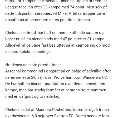
Forud for kampen er Arsenal at finde på toppen af Premier
League-tabellen efter 33 kampe med 74 point. Men selv på
dette tidspunkt i sæsonen, vil Mikel Artetas tropper være
opsatte på at cementere deres position i toppen.
Chelsea, derimod, har haft en mere skuffende sæson og
ligger nu på en niendeplads med 47 point efter 31 kampe.
Alligevel vil de være fast besluttet på at kæmpe sig op mod
de europæiske placeringer.
Holdenes seneste præstationer
Arseenal kommer ind i opgøret på en bølge af selvtillid efter
deres seneste 2-0 sejr over Wolverhampton Wanderers FC.
De har haft en blandet præstation over deres seneste fem
kampe, men har stadig formået at hente to sejre sammen
med en uafgjort og to nederlag.
Chelsea, ledet af Mauricio Pochettino, kommer også fra en
overbevisende 6-0 sejr over Everton FC. Deres seneste fem