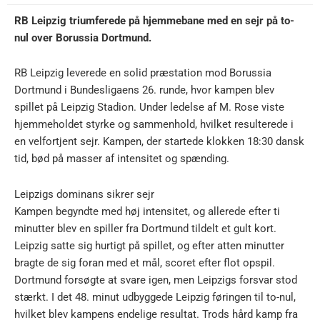
RB Leipzig triumferede på hjemmebane med en sejr på to-
nul over Borussia Dortmund.
RB Leipzig leverede en solid præstation mod Borussia
Dortmund i Bundesligaens 26. runde, hvor kampen blev
spillet på Leipzig Stadion. Under ledelse af M. Rose viste
hjemmeholdet styrke og sammenhold, hvilket resulterede i
en velfortjent sejr. Kampen, der startede klokken 18:30 dansk
tid, bød på masser af intensitet og spænding.
Leipzigs dominans sikrer sejr
Kampen begyndte med høj intensitet, og allerede efter ti
minutter blev en spiller fra Dortmund tildelt et gult kort.
Leipzig satte sig hurtigt på spillet, og efter atten minutter
bragte de sig foran med et mål, scoret efter flot opspil.
Dortmund forsøgte at svare igen, men Leipzigs forsvar stod
stærkt. I det 48. minut udbyggede Leipzig føringen til to-nul,
hvilket blev kampens endelige resultat. Trods hård kamp fra