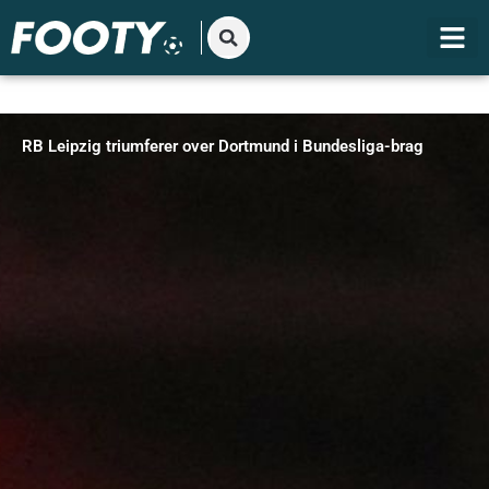
Gå
til
indholdet
RB Leipzig triumferer over Dortmund i Bundesliga-brag