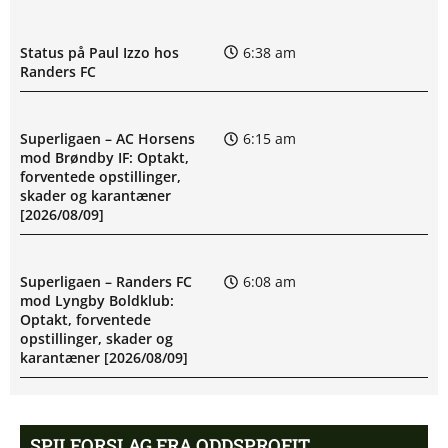
Status på Paul Izzo hos
6:38 am
Randers FC
Superligaen – AC Horsens
6:15 am
mod Brøndby IF: Optakt,
forventede opstillinger,
skader og karantæner
[2026/08/09]
Superligaen – Randers FC
6:08 am
mod Lyngby Boldklub:
Optakt, forventede
opstillinger, skader og
karantæner [2026/08/09]
Pontus Anders Rödin misser
5:44 am
SPILFORSLAG FRA ODDSPROFIT
kamp for Silkeborg IF