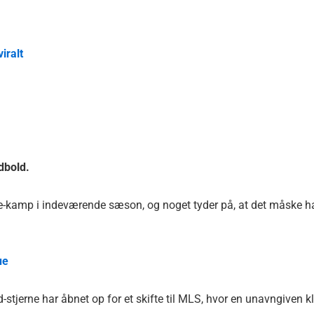
iralt
dbold.
ue-kamp i indeværende sæson, og noget tyder på, at det måske h
ue
d-stjerne har åbnet op for et skifte til MLS, hvor en unavngiven k