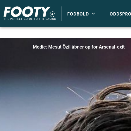
Gå
til
FODBOLD
ODDSPRO
indholdet
THE PERFECT GUIDE TO THE CASINO
Medie: Mesut Özil åbner op for Arsenal-exit