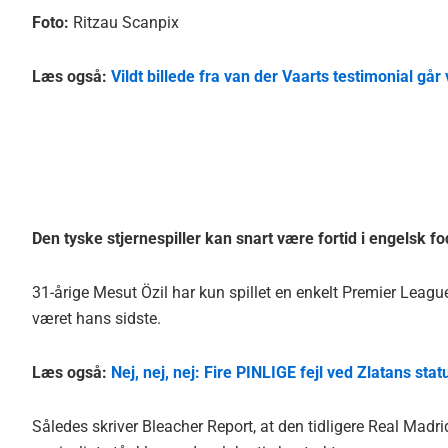
Foto:
Ritzau Scanpix
Læs også:
Vildt billede fra van der Vaarts testimonial går v
Den tyske stjernespiller kan snart være fortid i engelsk fo
31-årige Mesut Özil har kun spillet en enkelt Premier Leag
været hans sidste.
Læs også:
Nej, nej, nej: Fire PINLIGE fejl ved Zlatans stat
Således skriver Bleacher Report, at den tidligere Real Madri