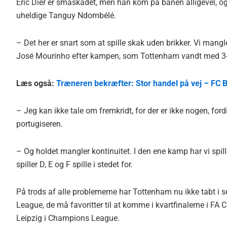
Eric Dier er småskadet, men han kom på banen alligevel, og
uheldige Tanguy Ndombélé.
– Det her er snart som at spille skak uden brikker. Vi mang
José Mourinho efter kampen, som Tottenham vandt med 3-
Læs også:
Træneren bekræfter: Stor handel på vej – FC 
– Jeg kan ikke tale om fremkridt, for der er ikke nogen, ford
portugiseren.
– Og holdet mangler kontinuitet. I den ene kamp har vi spil
spiller D, E og F spille i stedet for.
På trods af alle problemerne har Tottenham nu ikke tabt i s
League, de må favoritter til at komme i kvartfinalerne i FA
Leipzig i Champions League.