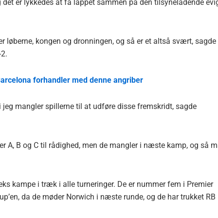
 det er lykkedes at få lappet sammen på den tilsyneladende evi
ler løberne, kongen og dronningen, og så er et altså svært, sagde
2.
Barcelona forhandler med denne angriber
i jeg mangler spillerne til at udføre disse fremskridt, sagde
ler A, B og C til rådighed, men de mangler i næste kamp, og så 
eks kampe i træk i alle turneringer. De er nummer fem i Premier
 Cup’en, da de møder Norwich i næste runde, og de har trukket RB