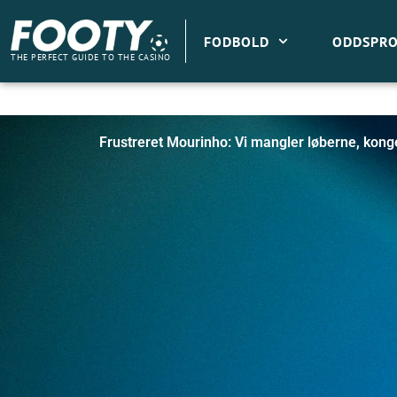
Gå
til
FODBOLD
ODDSPRO
indholdet
THE PERFECT GUIDE TO THE CASINO
Frustreret Mourinho: Vi mangler løberne, kon