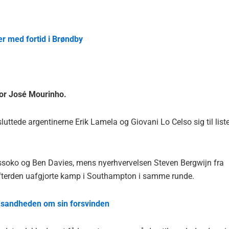
ler med fortid i Brøndby
for José Mourinho.
ede argentinerne Erik Lamela og Giovani Lo Celso sig til list
soko og Ben Davies, mens nyerhvervelsen Steven Bergwijn fra
 efterden uafgjorte kamp i Southampton i samme runde.
an sandheden om sin forsvinden