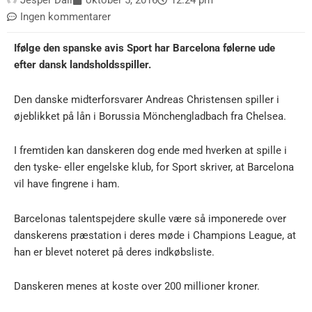
Jesper Dall
oktober 5, 2016
12:24 pm
Ingen kommentarer
Ifølge den spanske avis Sport har Barcelona følerne ude
efter dansk landsholdsspiller.
Den danske midterforsvarer Andreas Christensen spiller i
øjeblikket på lån i Borussia Mönchengladbach fra Chelsea.
I fremtiden kan danskeren dog ende med hverken at spille i
den tyske- eller engelske klub, for Sport skriver, at Barcelona
vil have fingrene i ham.
Barcelonas talentspejdere skulle være så imponerede over
danskerens præstation i deres møde i Champions League, at
han er blevet noteret på deres indkøbsliste.
Danskeren menes at koste over 200 millioner kroner.