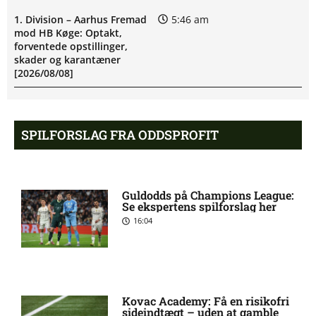
1. Division – Aarhus Fremad
5:46 am
mod HB Køge: Optakt,
forventede opstillinger,
skader og karantæner
[2026/08/08]
Atlético forbereder bud på
10:23 pm
SPILFORSLAG FRA ODDSPROFIT
Tottenham-anfører
Manchester United sender
10:14 pm
Guldodds på Champions League:
målmand til Spanien
Se ekspertens spilforslag her
16:04
Roma enig med Atlético om
10:09 pm
verdensmester
Kovac Academy: Få en risikofri
Chelsea sælger Chalobah til
10:06 pm
sideindtægt – uden at gamble