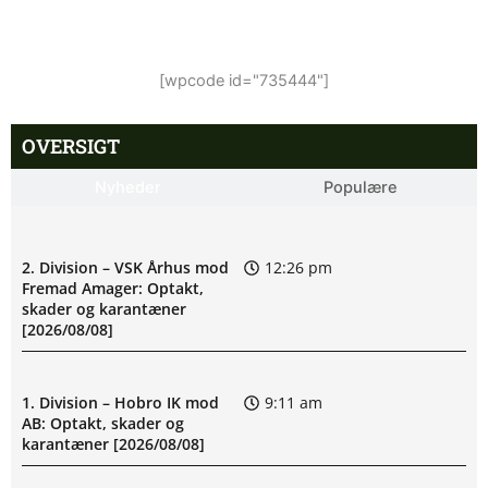
[wpcode id="735444"]
OVERSIGT
Nyheder
Populære
2. Division – VSK Århus mod
12:26 pm
Fremad Amager: Optakt,
skader og karantæner
[2026/08/08]
1. Division – Hobro IK mod
9:11 am
AB: Optakt, skader og
karantæner [2026/08/08]