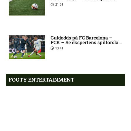
Como
21:51
Premier League-klub henter
10:04 pm
FCN-profil
Guldodds på FC Barcelona –
FCK – Se ekspertens spilforslag
Salah lander i Tyrkiet til
10:00 pm
her
13:41
chokskifte
Arsenal henter Bruno
9:55 pm
Guimarães
FOOTY ENTERTAINMENT
Eliteserien – Sandefjord mod
7:58 pm
KFUM Oslo: Optakt,
Emilie Hoffmann deler
forventede opstillinger,
vanvittige billeder
skader og karantæner
18:39
[2026/08/07]