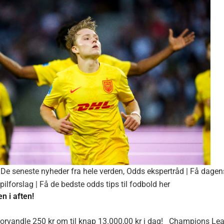
De seneste nyheder fra hele verden
,
Odds ekspertråd | Få dagen
pilforslag | Få de bedste odds tips til fodbold her
n i aften!
å forvandle 250 kr om til knap 13.000,00 kr i dag! Champions Le