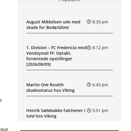
August Mikkelsen ude med
8:33 pm
skade for Bodø/Glimt
1. Division – FC Fredericia mod
8:12 pm
Vendsyssel FF: Optakt,
forventede opstillinger
[2026/08/09]
Martin Ove Roseth
6:43 pm
skadesstatus hos Viking
s
Henrik Sælebakke Falchener i
5:51 pm
tvivl hos Viking
ague