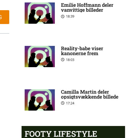
Emilie Hoffmann deler
skadesstatus hos Viking
vanvittige billeder
G
18:39
Henrik Sælebakke Falchener i
5:51 pm
tvivl hos Viking
Reality-babe viser
kanonerne frem
Ibrahim Cissé skade: status
4:39 pm
hos AIK Stockholm
18:03
Charlie Steven Brian Pavey
4:07 pm
skade: status hos AIK
Camilla Martin deler
Stockholm
opsigtsvækkende billede
17:24
Stanley Wilson skadesstatus
3:08 pm
hos AIK Stockholm
FOOTY LIFESTYLE