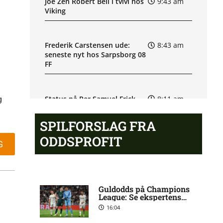
Joe Zen Robert Bell i tvivl hos
9:43 am
Viking
Frederik Carstensen ude:
8:43 am
seneste nyt hos Sarpsborg 08
FF
Status på Per Samuel Frick
8:11 am
g
hos IF Elfsborg
SPILFORSLAG FRA
ODDSPROFIT
Superligaen – Silkeborg IF
7:13 am
G
mod OB: Optakt, forventede
opstillinger, skader og
karantæner [2026/08/10]
Guldodds på Champions
League: Se ekspertens
spilforslag her
Magnus Smelhus Sjøeng
6:32 am
16:04
usikker til Vålerengas kamp