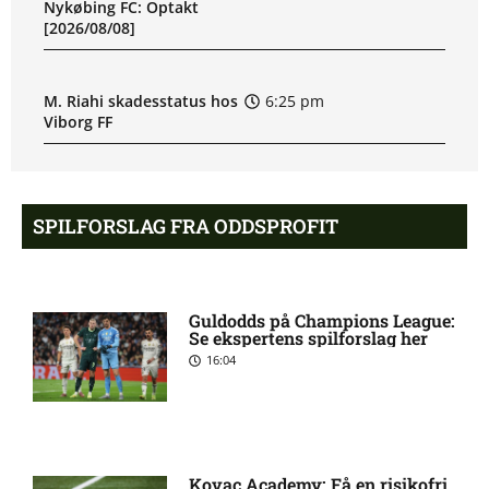
Nykøbing FC: Optakt
[2026/08/08]
M. Riahi skadesstatus hos
6:25 pm
Viborg FF
Opdatering: Isak Aron
6:09 pm
Sjong skade hos
SPILFORSLAG FRA ODDSPROFIT
Bodø/Glimt
Eliteserien – Valerenga
4:43 pm
Guldodds på Champions League:
mod Bodo/Glimt: Optakt,
Se ekspertens spilforslag her
forventede opstillinger,
16:04
skader og karantæner
[2026/08/08]
2. Division – VSK Århus
12:26 pm
Kovac Academy: Få en risikofri
mod Fremad Amager: