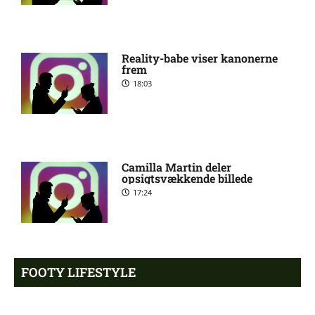
målmand til Spanien
Roma enig med Atlético
10:09 pm
Reality-babe viser kanonerne
om verdensmester
frem
18:03
Chelsea sælger Chalobah
10:06 pm
til Como
Camilla Martin deler
Premier League-klub
10:04 pm
opsigtsvækkende billede
henter FCN-profil
17:24
Salah lander i Tyrkiet til
10:00 pm
chokskifte
FOOTY LIFESTYLE
Arsenal henter Bruno
9:55 pm
Guimarães