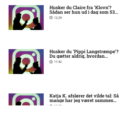
Husker du Claire fra ‘Klovn’?
Sådan ser hun ud i dag som 53-
årig
Eliteserien – Sandefjord
7:58 pm
12:29
mod KFUM Oslo: Optakt,
forventede opstillinger,
skader og karantæner
[2026/08/07]
Husker du ‘Pippi Langstrømpe’?
Du gætter aldrig, hvordan
2. Division – B 93 mod
4:54 pm
skuespillerinden på 67 år ser ud
11:42
Roskilde: Optakt,
i dag
forventede opstillinger,
skader og karantæner
[2026/08/07]
Katja K. afslører det vilde tal: Så
2. Division – Middelfart
12:19 pm
mange har jeg været sammen
med
mod Brabrand: Optakt,
12:29
forventede opstillinger,
skader og karantæner
[2026/08/07]