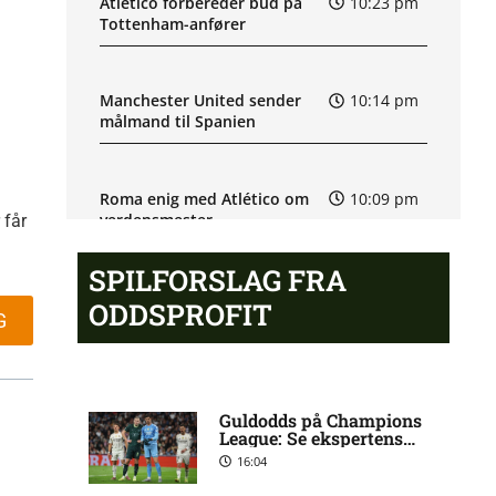
Atlético forbereder bud på
10:23 pm
Tottenham-anfører
Manchester United sender
10:14 pm
målmand til Spanien
Roma enig med Atlético om
10:09 pm
verdensmester
 får
SPILFORSLAG FRA
Chelsea sælger Chalobah til
10:06 pm
ODDSPROFIT
Como
G
Premier League-klub henter
10:04 pm
FCN-profil
Guldodds på Champions
League: Se ekspertens
spilforslag her
16:04
Salah lander i Tyrkiet til
10:00 pm