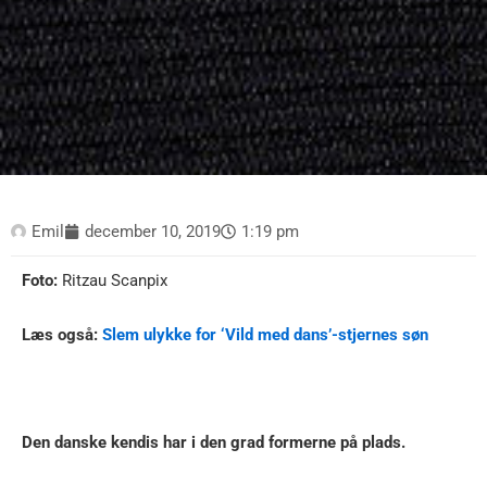
Emil
december 10, 2019
1:19 pm
Foto:
Ritzau Scanpix
Læs også:
Slem ulykke for ‘Vild med dans’-stjernes søn
Den danske kendis har i den grad formerne på plads.