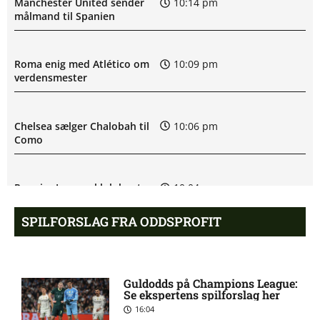
Manchester United sender
10:14 pm
målmand til Spanien
Roma enig med Atlético om
10:09 pm
verdensmester
Chelsea sælger Chalobah til
10:06 pm
Como
Premier League-klub henter
10:04 pm
FCN-profil
SPILFORSLAG FRA ODDSPROFIT
Salah lander i Tyrkiet til
10:00 pm
chokskifte
Guldodds på Champions League:
Se ekspertens spilforslag her
16:04
Arsenal henter Bruno
9:55 pm