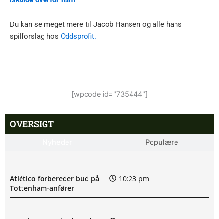
iskolde overfor ham
Du kan se meget mere til Jacob Hansen og alle hans
spilforslag hos
Oddsprofit.
[wpcode id="735444"]
OVERSIGT
Nyheder
Populære
Atlético forbereder bud på
10:23 pm
Tottenham-anfører