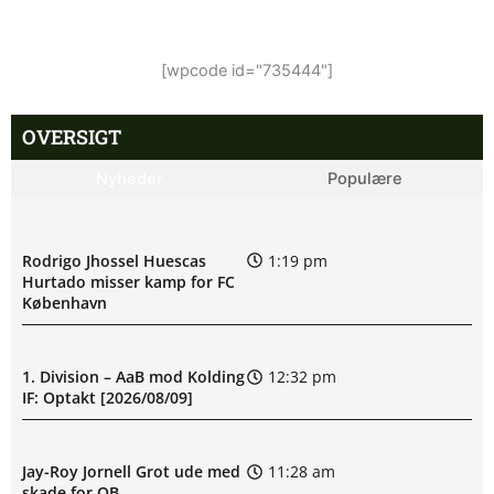
[wpcode id="735444"]
OVERSIGT
Nyheder
Populære
Rodrigo Jhossel Huescas
1:19 pm
Hurtado misser kamp for FC
København
1. Division – AaB mod Kolding
12:32 pm
IF: Optakt [2026/08/09]
Jay-Roy Jornell Grot ude med
11:28 am
skade for OB