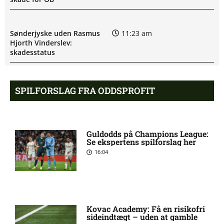
Sønderjyske uden Rasmus
11:23 am
Hjorth Vinderslev:
skadesstatus
Alexander Magnus Busch
9:46 am
SPILFORSLAG FRA ODDSPROFIT
skadet: seneste nyt hos
Silkeborg IF
Guldodds på Champions League:
Mads Lautrup Freundlich på
8:31 am
Se ekspertens spilforslag her
skadeslisten hos Silkeborg IF
16:04
Skadesnyt: Warren Caddy
8:17 am
ude for Randers FC
Kovac Academy: Få en risikofri
sideindtægt – uden at gamble