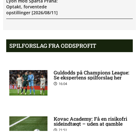
Lyon mod Sparta Praha:
Optakt, forventede
opstillinger [2026/08/11]
BK Häcken uden Ben Mikael
8:06 am
Engdahl: skadesstatus
SPILFORSLAG FRA ODDSPROFIT
Filip Olov Öhman misser
7:03 am
kamp for BK Häcken
Guldodds på Champions League:
Se ekspertens spilforslag her
16:04
UEFA Champions League –
6:13 am
Sabah FA mod AGF: Optakt,
forventede opstillinger
[2026/08/11]
Kovac Academy: Få en risikofri
sideindtægt – uden at gamble
Allsvenskan – Hammarby FF
6:03 am
21:51
mod BK Häcken: Optakt,
forventede opstillinger,