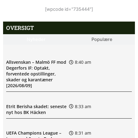
[wpcode id="735444"]
OVERSIGT
Nyheder
Populære
Allsvenskan – Malmö FF mod
8:40 am
Degerfors IF: Optakt,
forventede opstillinger,
skader og karantæner
[2026/08/09]
Etrit Berisha skadet: seneste
8:33 am
nyt hos BK Häcken
UEFA Champions League –
8:31 am