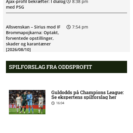
Ajax-profil bekræfter: I dialog
8:38 pm
med PSG
Allsvenskan – Sirius mod IF
7:54 pm
Brommapojkarna: Optakt,
forventede opstillinger,
skader og karantæner
[2026/08/10]
SPILFORSLAG FRA ODDSPROFIT
Mats Møller Dæhli i tvivl hos
7:50 pm
Molde
Guldodds på Champions League:
Tvivl om Halldor Østervold
6:52 pm
Se ekspertens spilforslag her
Stenevik hos Molde
16:04
Anders Bleg Christiansen
5:54 pm
skade: status hos Malmö FF