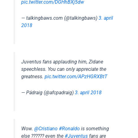
pic.twitter.com/DGHhBXj5dw
— talkingbaws.com (@talkingbaws)
3. april
2018
Juventus fans applauding him, Zidane
speechless. You can only appreciate the
greatness.
pic.twitter.com/APzHGRXBtT
— Pádraig (@afcpadraig)
3. april 2018
Wow.
@Cristiano
#Ronaldo
is something
else ?????? even the
#Juventus
fans are