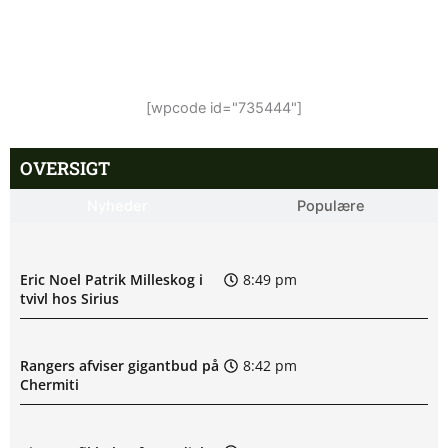
[wpcode id="735444"]
OVERSIGT
Nyheder
Populære
Eric Noel Patrik Milleskog i
8:49 pm
tvivl hos Sirius
Rangers afviser gigantbud på
8:42 pm
Chermiti