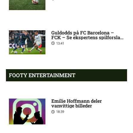
Premier League-klub henter
10:04 pm
FCN-profil
Guldodds på FC Barcelona –
FCK – Se ekspertens spilforslag
Salah lander i Tyrkiet til
10:00 pm
her
13:41
chokskifte
Arsenal henter Bruno
9:55 pm
Guimarães
FOOTY ENTERTAINMENT
Eliteserien – Sandefjord mod
7:58 pm
KFUM Oslo: Optakt,
Emilie Hoffmann deler
forventede opstillinger,
vanvittige billeder
skader og karantæner
18:39
[2026/08/07]