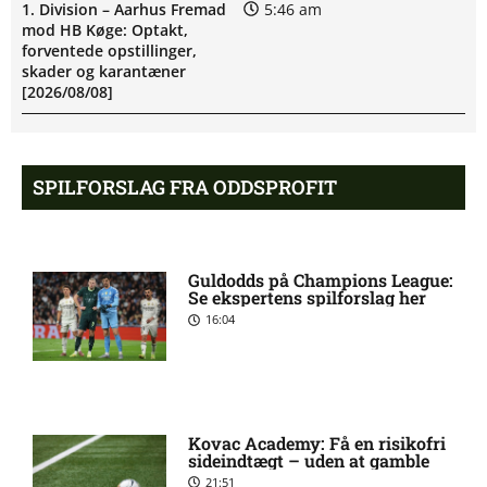
1. Division – Aarhus Fremad
5:46 am
mod HB Køge: Optakt,
forventede opstillinger,
skader og karantæner
[2026/08/08]
Atlético forbereder bud på
10:23 pm
SPILFORSLAG FRA ODDSPROFIT
Tottenham-anfører
Manchester United sender
10:14 pm
Guldodds på Champions League:
målmand til Spanien
Se ekspertens spilforslag her
16:04
Roma enig med Atlético om
10:09 pm
verdensmester
Kovac Academy: Få en risikofri
Chelsea sælger Chalobah til
10:06 pm
sideindtægt – uden at gamble
Como
21:51