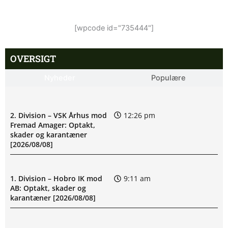
[wpcode id="735444"]
OVERSIGT
Nyheder
Populære
2. Division – VSK Århus mod
12:26 pm
Fremad Amager: Optakt,
skader og karantæner
[2026/08/08]
1. Division – Hobro IK mod
9:11 am
AB: Optakt, skader og
karantæner [2026/08/08]