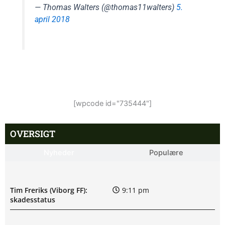
— Thomas Walters (@thomas11walters)
5.
april 2018
[wpcode id="735444"]
OVERSIGT
Nyheder
Populære
Tim Freriks (Viborg FF):
9:11 pm
skadesstatus