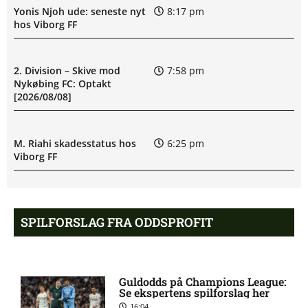
Yonis Njoh ude: seneste nyt
8:17 pm
hos Viborg FF
2. Division – Skive mod
7:58 pm
Nykøbing FC: Optakt
[2026/08/08]
M. Riahi skadesstatus hos
6:25 pm
Viborg FF
Opdatering: Isak Aron Sjong
6:09 pm
skade hos Bodø/Glimt
SPILFORSLAG FRA ODDSPROFIT
Eliteserien – Valerenga mod
4:43 pm
Bodo/Glimt: Optakt,
Guldodds på Champions League:
forventede opstillinger,
Se ekspertens spilforslag her
skader og karantæner
16:04