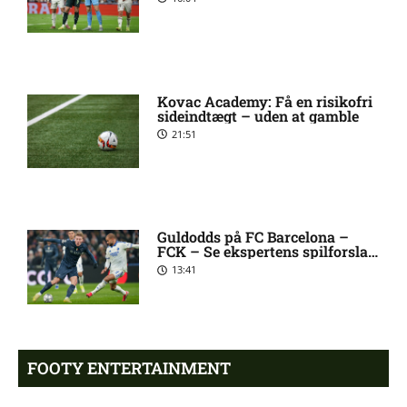
[2026/08/08]
2. Division – VSK Århus mod
12:26 pm
Fremad Amager: Optakt,
Kovac Academy: Få en risikofri
skader og karantæner
sideindtægt – uden at gamble
[2026/08/08]
21:51
1. Division – Hobro IK mod
9:11 am
AB: Optakt, skader og
karantæner [2026/08/08]
Guldodds på FC Barcelona –
FCK – Se ekspertens spilforslag
her
13:41
1. Division – Aarhus Fremad
5:46 am
mod HB Køge: Optakt,
forventede opstillinger,
skader og karantæner
[2026/08/08]
FOOTY ENTERTAINMENT