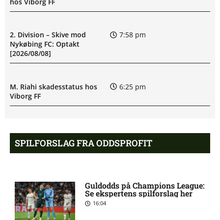
hos Viborg FF
2. Division – Skive mod
7:58 pm
Nykøbing FC: Optakt
[2026/08/08]
M. Riahi skadesstatus hos
6:25 pm
Viborg FF
Opdatering: Isak Aron Sjong
6:09 pm
skade hos Bodø/Glimt
SPILFORSLAG FRA ODDSPROFIT
Eliteserien – Valerenga mod
4:43 pm
Bodo/Glimt: Optakt,
Guldodds på Champions League:
forventede opstillinger,
Se ekspertens spilforslag her
skader og karantæner
16:04
[2026/08/08]