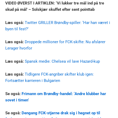
VIDEO ØVERST I ARTIKLEN: ‘Vi lukker tre mål ind på tre
skud på mål’ – Solskjær skuffet efter sent pointtab
Læs også:
Twitter GRILLER Brøndby-spiller: ‘Har han været i
byen til fest?’
Læs også:
Droppede millioner for FCK-skifte: Nu afslører
Lerager hvorfor
Læs også:
Spansk medie: Chelsea vil lave Hazard-kup
Læs også:
Tidligere FCK-angriber skifter klub igen:
Fortsætter karrieren i Bulgarien
Se også:
Frimann om Brøndby-handel: ‘Andre klubber har
sovet i timen’
Se også:
Dengang FCK-stjerne drak sig i hegnet op til