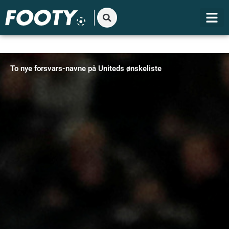
Gå
til
indholdet
To nye forsvars-navne på Uniteds ønskeliste