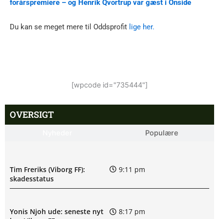
forårspremiere – og Henrik Qvortrup var gæst i Onside
Du kan se meget mere til Oddsprofit
lige her.
[wpcode id="735444"]
OVERSIGT
Nyheder
Populære
Tim Freriks (Viborg FF):
9:11 pm
skadesstatus
Yonis Njoh ude: seneste nyt
8:17 pm