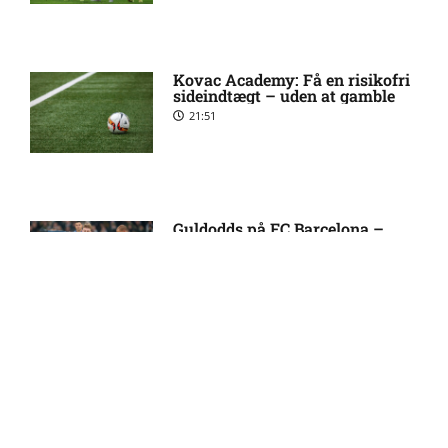
2. Division – VSK Århus mod
12:26 pm
Fremad Amager: Optakt,
Kovac Academy: Få en risikofri
skader og karantæner
sideindtægt – uden at gamble
[2026/08/08]
21:51
1. Division – Hobro IK mod
9:11 am
AB: Optakt, skader og
karantæner [2026/08/08]
Guldodds på FC Barcelona –
FCK – Se ekspertens spilforslag
her
13:41
1. Division – Aarhus Fremad
5:46 am
mod HB Køge: Optakt,
forventede opstillinger,
skader og karantæner
[2026/08/08]
FOOTY ENTERTAINMENT
Atlético forbereder bud på
10:23 pm
Tottenham-anfører