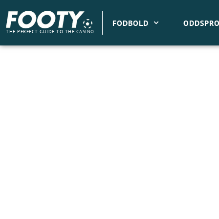
Gå
til
FODBOLD
ODDSPRO
indholdet
THE PERFECT GUIDE TO THE CASINO
To gudemål: Husker du disse blågule basser 