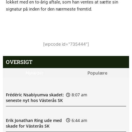
lokket med en to-årig aftale, som han ventes at sætte sin
signatur på inden for den nærmeste fremtid.
[wpcode id="735444"]
OVERSIGT
Nyheder
Populære
Frédéric Nsabiyumva skadet:
8:07 am
seneste nyt hos Västerås SK
Erik Jonathan Ring ude med
6:44 am
skade for Västerås SK