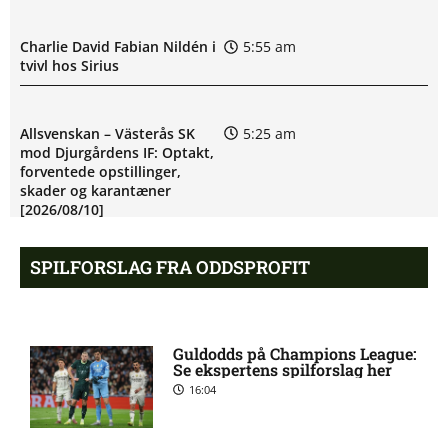
Charlie David Fabian Nildén i
5:55 am
tvivl hos Sirius
Allsvenskan – Västerås SK
5:25 am
mod Djurgårdens IF: Optakt,
forventede opstillinger,
skader og karantæner
[2026/08/10]
SPILFORSLAG FRA ODDSPROFIT
UEFA Europa Conference
5:20 am
League – FC København mod
Debreceni VSC: Optakt,
forventede opstillinger
Guldodds på Champions League:
[2026/08/12]
Se ekspertens spilforslag her
16:04
Eric Noel Patrik Milleskog i
8:49 pm
tvivl hos Sirius