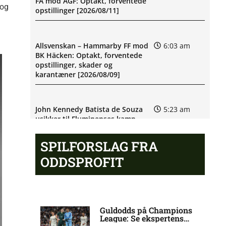
FA mod AGF: Optakt, forventede
 og
opstillinger [2026/08/11]
Allsvenskan – Hammarby FF mod
6:03 am
BK Häcken: Optakt, forventede
opstillinger, skader og
karantæner [2026/08/09]
John Kennedy Batista de Souza
5:23 am
usikker til Fluminenses kamp
SPILFORSLAG FRA
Newcastle afviser Manchester
8:46 pm
ODDSPROFIT
United-jagt
Premier League-oprykker henter
8:41 pm
Fulham-profil
Guldodds på Champions
League: Se ekspertens