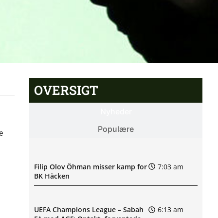
OVERSIGT
Nyheder
Populære
e
Filip Olov Öhman misser kamp for
7:03 am
BK Häcken
UEFA Champions League – Sabah
6:13 am