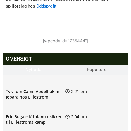
spilforslag hos
Oddsprofit.
[wpcode id="735444"]
OVERSIGT
Nyheder
Populære
Tvivl om Camil Abdelhakim
2:21 pm
Jebara hos Lillestrom
Eric Bugale Kitolano usikker
2:04 pm
til Lillestroms kamp