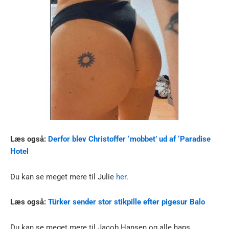
Læs også:
Derfor blev Christoffer ‘mobbet’ ud af ‘Paradise
Hotel
Du kan se meget mere til Julie
her
.
Læs også:
Türker sender stor stikpille efter pigesur Balo
Du kan se meget mere til Jacob Hansen og alle hans